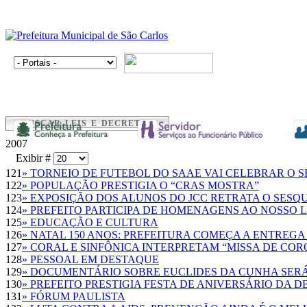
BUSCAR LEIS E DECRETOS
2007
Exibir #
121
» TORNEIO DE FUTEBOL DO SAAE VAI CELEBRAR O 
122
» POPULAÇÃO PRESTIGIA O “CRAS MOSTRA”
123
» EXPOSIÇÃO DOS ALUNOS DO JCC RETRATA O SESQ
124
» PREFEITO PARTICIPA DE HOMENAGENS AO NOSSO 
125
» EDUCAÇÃO E CULTURA
126
» NATAL 150 ANOS: PREFEITURA COMEÇA A ENTREGA
127
» CORAL E SINFÔNICA INTERPRETAM “MISSA DE CO
128
» PESSOAL EM DESTAQUE
129
» DOCUMENTÁRIO SOBRE EUCLIDES DA CUNHA SER
130
» PREFEITO PRESTIGIA FESTA DE ANIVERSÁRIO DA D
131
» FÓRUM PAULISTA