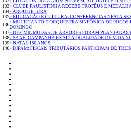
132
» LUTA CONTRA A AIDS: PREVENÇÃO AINDA É O ME
133
» CLUBE PAULISTINHA RECEBE TROFÉUS E MEDALH
134
» ARQUITETURA
135
» EDUCAÇÃO E CULTURA: CONFERÊNCIAS NESTA SE
» MULTICANTO E ORQUESTRA SINFÔNICA DE POÇOS
136
DOMINGO
137
» DEZ MIL MUDAS DE ÁRVORES FORAM PLANTADAS 
138
» SAAE: CAMPANHA EXALTA QUALIDADE DE VIDA 
139
» NATAL 150 ANOS
140
» DIPAM: FISCAIS TRIBUTÁRIOS PARTICIPAM DE TR