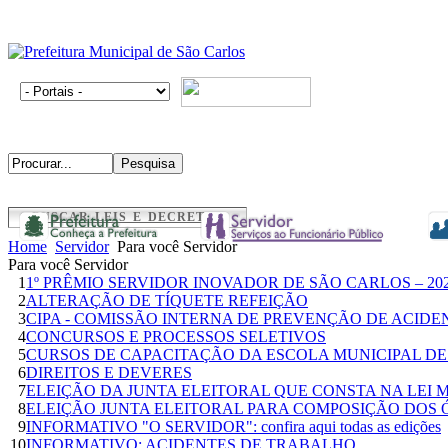
BUSCAR LEIS E DECRETOS
Home
Servidor
Para você Servidor
Para você Servidor
1
1º PRÊMIO SERVIDOR INOVADOR DE SÃO CARLOS – 20
2
ALTERAÇÃO DE TÍQUETE REFEIÇÃO
3
CIPA - COMISSÃO INTERNA DE PREVENÇÃO DE ACIDE
4
CONCURSOS E PROCESSOS SELETIVOS
5
CURSOS DE CAPACITAÇÃO DA ESCOLA MUNICIPAL DE
6
DIREITOS E DEVERES
7
ELEIÇÃO DA JUNTA ELEITORAL QUE CONSTA NA LEI MU
8
ELEIÇÃO JUNTA ELEITORAL PARA COMPOSIÇÃO DOS 
9
INFORMATIVO "O SERVIDOR": confira aqui todas as edições
10
INFORMATIVO: ACIDENTES DE TRABALHO