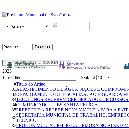
BUSCAR LEIS E DECRETOS
2023
title Filter
Exibir #
#
Título do Artigo
31
ABASTECIMENTO DE ÁGUA: AÇÕES E COMPROMIS
32
DEPARTAMENTO DE FISCALIZAÇÃO E GUARDA MU
33
130 ALUNOS RECEBEM CERTIFICADOS DE CURSOS
34
COMUNICADO – UBS SANTA FELÍCIA
35
PREFEITURA RECEBE NOVA VIATURA PARA A PAT
SECRETARIA MUNICIPAL DE TRABALHO, EMPREG
36
TÉCNICO
37
PROCON MULTA CPFL PELA DEMORA NO ATENDI