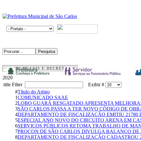
BUSCAR LEIS E DECRETOS
2020
title Filter
Exibir #
#
Título do Artigo
1
COMUNICADO SAAE
2
LOBO GUARÁ RESGATADO APRESENTA MELHORA
3
SÃO CARLOS PASSA A TER NOVO CÓDIGO DE OBR
4
DEPARTAMENTO DE FISCALIZAÇÃO EMITIU 21780
5
ESPECIAL ANO NOVO DO CIRCUITO ARENA EM C
6
SERVIÇOS PÚBLICOS RETOMA TRABALHO DE MA
7
PROCON DE SÃO CARLOS DIVULGA BALANÇO DE 
8
DEPARTAMENTO DE FISCALIZAÇÃO CADASTROU 