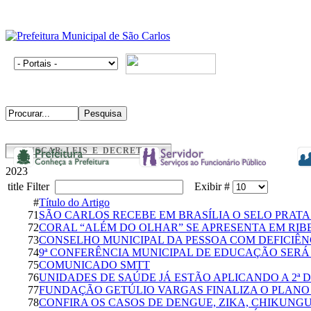
BUSCAR LEIS E DECRETOS
2023
title Filter
Exibir #
#
Título do Artigo
71
SÃO CARLOS RECEBE EM BRASÍLIA O SELO PRAT
72
CORAL “ALÉM DO OLHAR” SE APRESENTA EM RIB
73
CONSELHO MUNICIPAL DA PESSOA COM DEFICIÊNC
74
9ª CONFERÊNCIA MUNICIPAL DE EDUCAÇÃO SERÁ
75
COMUNICADO SMTT
76
UNIDADES DE SAÚDE JÁ ESTÃO APLICANDO A 2ª 
77
FUNDAÇÃO GETÚLIO VARGAS FINALIZA O PLANO
78
CONFIRA OS CASOS DE DENGUE, ZIKA, CHIKUNG