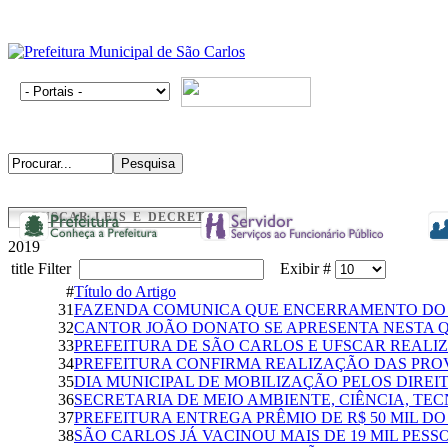
BUSCAR LEIS E DECRETOS
2019
title Filter
Exibir #
#
Título do Artigo
31
FAZENDA COMUNICA QUE ENCERRAMENTO DO 
32
CANTOR JOÃO DONATO SE APRESENTA NESTA 
33
PREFEITURA DE SÃO CARLOS E UFSCAR REAL
34
PREFEITURA CONFIRMA REALIZAÇÃO DAS PRO
35
DIA MUNICIPAL DE MOBILIZAÇÃO PELOS DIRE
36
SECRETARIA DE MEIO AMBIENTE, CIÊNCIA, T
37
PREFEITURA ENTREGA PRÊMIO DE R$ 50 MIL D
38
SÃO CARLOS JÁ VACINOU MAIS DE 19 MIL PES