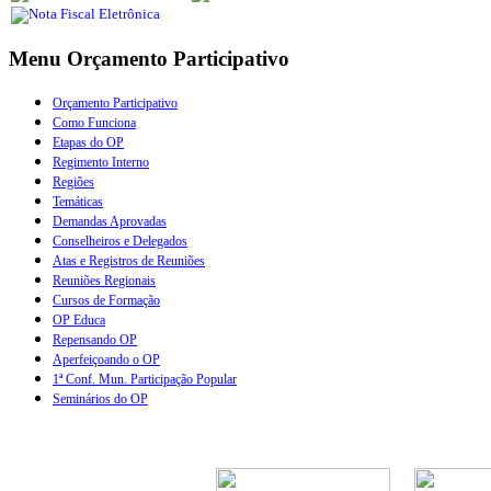
Menu Orçamento Participativo
Orçamento Participativo
Como Funciona
Etapas do OP
Regimento Interno
Regiões
Temáticas
Demandas Aprovadas
Conselheiros e Delegados
Atas e Registros de Reuniões
Reuniões Regionais
Cursos de Formação
OP Educa
Repensando OP
Aperfeiçoando o OP
1ª Conf. Mun. Participação Popular
Seminários do OP