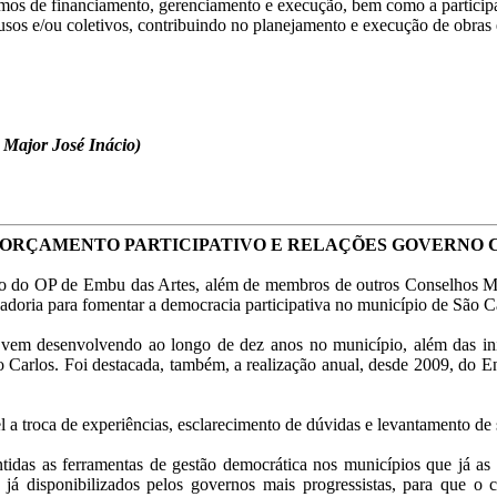
nismos de financiamento, gerenciamento e execução, bem como a partici
fusos e/ou coletivos, contribuindo no planejamento e execução de obras 
 Major José Inácio)
E ORÇAMENTO PARTICIPATIVO E RELAÇÕES GOVERNO 
do OP de Embu das Artes, além de membros de outros Conselhos Munic
adoria para fomentar a democracia participativa no município de São C
vem desenvolvendo ao longo de dez anos no município, além das ini
o Carlos. Foi destacada, também, a realização anual, desde 2009, do
el a troca de experiências, esclarecimento de dúvidas e levantamento de
idas as ferramentas de gestão democrática nos municípios que já as 
s já disponibilizados pelos governos mais progressistas, para que 