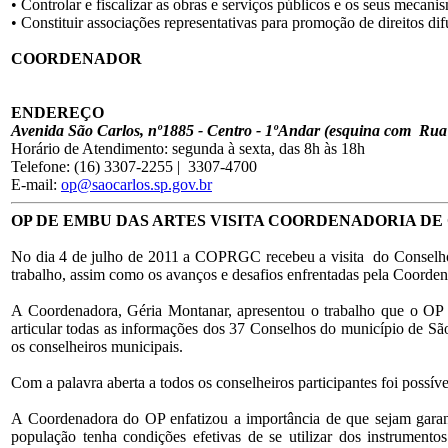
• Controlar e fiscalizar as obras e serviços públicos e os seus meca
• Constituir associações representativas para promoção de direitos di
COORDENADOR
ENDEREÇO
Avenida São Carlos, nº1885 - Centro - 1ºAndar (esquina com Rua
Horário de Atendimento: segunda à sexta, das 8h às 18h
Telefone: (16) 3307-2255 | 3307-4700
E-mail:
op@saocarlos.sp.gov.br
OP DE EMBU DAS ARTES VISITA COORDENADORIA D
No dia 4 de julho de 2011 a COPRGC recebeu a visita do Conselho 
trabalho, assim como os avanços e desafios enfrentadas pela Coorden
A Coordenadora, Géria Montanar, apresentou o trabalho que o OP 
articular todas as informações dos 37 Conselhos do município de Sã
os conselheiros municipais.
Com a palavra aberta a todos os conselheiros participantes foi possív
A Coordenadora do OP enfatizou a importância de que sejam garant
população tenha condições efetivas de se utilizar dos instrumento