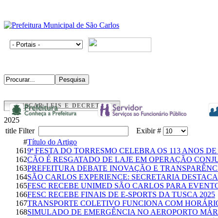
BUSCAR LEIS E DECRETOS
2025
title Filter
Exibir #
#
Título do Artigo
161
9ª FESTA DO TORRESMO CELEBRA OS 113 ANOS DE
162
CÃO É RESGATADO DE LAJE EM OPERAÇÃO CONJU
163
PREFEITURA DEBATE INOVAÇÃO E TRANSPARÊNCI
164
SÃO CARLOS EXPERIENCE: SECRETARIA DESTAC
165
FESC RECEBE UNIMED SÃO CARLOS PARA EVENTO
166
FESC RECEBE FINAIS DE E-SPORTS DA TUSCA 2025
167
TRANSPORTE COLETIVO FUNCIONA COM HORÁRIO
168
SIMULADO DE EMERGÊNCIA NO AEROPORTO MÁRI