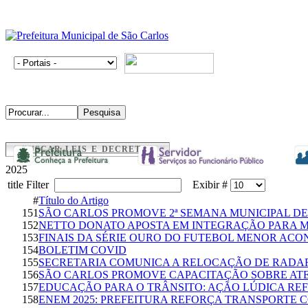
BUSCAR LEIS E DECRETOS
2025
title Filter
Exibir #
#
Título do Artigo
151
SÃO CARLOS PROMOVE 2ª SEMANA MUNICIPAL D
152
NETTO DONATO APOSTA EM INTEGRAÇÃO PARA 
153
FINAIS DA SÉRIE OURO DO FUTEBOL MENOR AC
154
BOLETIM COVID
155
SECRETARIA COMUNICA A RELOCAÇÃO DE RADAR
156
SÃO CARLOS PROMOVE CAPACITAÇÃO SOBRE AT
157
EDUCAÇÃO PARA O TRÂNSITO: AÇÃO LÚDICA REF
158
ENEM 2025: PREFEITURA REFORÇA TRANSPORTE 