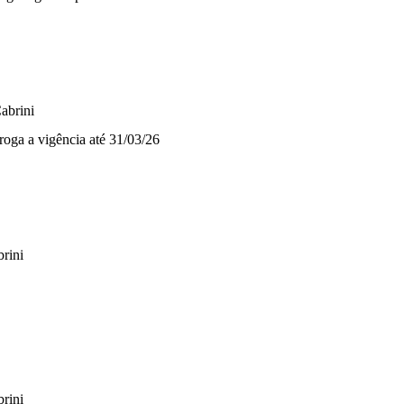
abrini
roga a vigência até 31/03/26
rini
rini