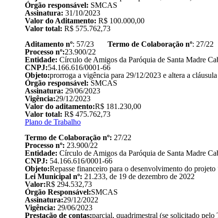
Órgão responsável:
SMCAS
Assinatura:
31/10/2023
Valor do Aditamento:
R$ 100.000,00
Valor total:
R$ 575.762,73
Aditamento nº
: 57/23
Termo de Colaboração nº
: 27/22
Processo nº:
23.900/22
Entidade:
Círculo de Amigos da Paróquia de Santa Madre Cab
CNPJ:
54.166.616/0001-66
Objeto:
prorroga a vigência para 29/12/2023 e altera a cláusul
Órgão responsável:
SMCAS
Assinatura:
29/06/2023
Vigência:
29/12/2023
Valor do aditamento:
R$ 181.230,00
Valor total:
R$ 475.762,73
Plano de Trabalho
Termo de Colaboração nº:
27/22
Processo nº:
23.900/22
Entidade:
Círculo de Amigos da Paróquia de Santa Madre Cab
CNPJ:
54.166.616/0001-66
Objeto:
Repasse financeiro para o desenvolvimento do projeto “
Lei Municipal nº:
21.233, de 19 de dezembro de 2022
Valor:
R$ 294.532,73
Órgão Responsável:
SMCAS
Assinatura:
29/12/2022
Vigência:
29/06/2023
Prestação de contas:
parcial, quadrimestral (se solicitado pelo