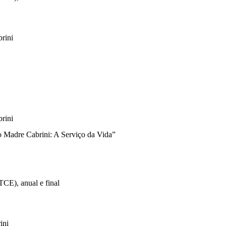
rini
rini
o Madre Cabrini: A Serviço da Vida”
 TCE), anual e final
ini