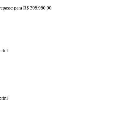
o repasse para R$ 308.980,00
rini
rini