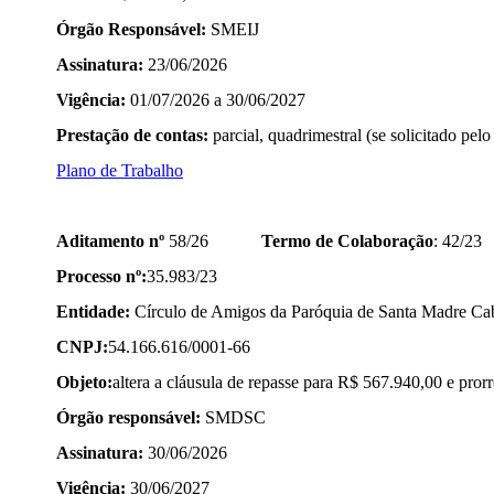
Órgão Responsável:
SMEIJ
Assinatura:
23/06/2026
Vigência:
01/07/2026 a 30/06/2027
Prestação de contas:
parcial, quadrimestral (se solicitado pel
Plano de Trabalho
Aditamento nº
58/26
Termo de Colaboração
: 42/23
Processo nº:
35.983/23
Entidade:
Círculo de Amigos da Paróquia de Santa Madre Cab
CNPJ:
54.166.616/0001-66
Objeto:
altera a cláusula de repasse para R$ 567.940,00 e pro
Órgão responsável:
SMDSC
Assinatura:
30/06/2026
Vigência:
30/06/2027