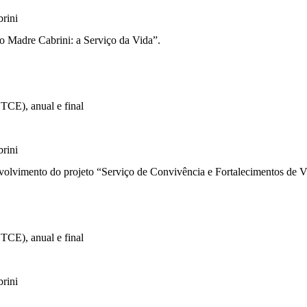
rini
o Madre Cabrini: a Serviço da Vida”.
o TCE), anual e final
rini
imento do projeto “Serviço de Convivência e Fortalecimentos de Víncu
o TCE), anual e final
rini