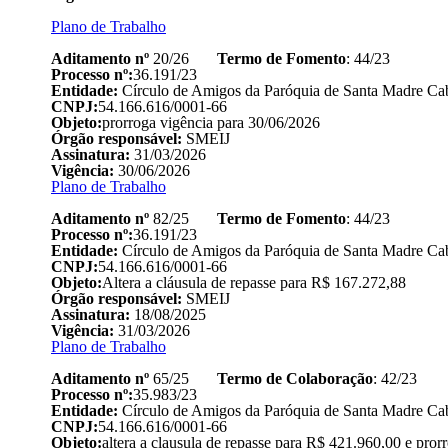
Plano de Trabalho
Aditamento nº
20/26
Termo de Fomento
: 44/23
Processo nº:
36.191/23
Entidade:
Círculo de Amigos da Paróquia de Santa Madre Cab
CNPJ:
54.166.616/0001-66
Objeto:
prorroga vigência para 30/06/2026
Órgão responsável:
SMEIJ
Assinatura:
31/03/2026
Vigência:
30/06/2026
Plano de Trabalho
Aditamento nº
82/25
Termo de Fomento
: 44/23
Processo nº:
36.191/23
Entidade:
Círculo de Amigos da Paróquia de Santa Madre Cab
CNPJ:
54.166.616/0001-66
Objeto:
Altera a cláusula de repasse para R$ 167.272,88
Órgão responsável:
SMEIJ
Assinatura:
18/08/2025
Vigência:
31/03/2026
Plano de Trabalho
Aditamento nº
65/25
Termo de Colaboração
: 42/23
Processo nº:
35.983/23
Entidade:
Círculo de Amigos da Paróquia de Santa Madre Cab
CNPJ:
54.166.616/0001-66
Objeto:
altera a clausula de repasse para R$ 421.960,00 e pro