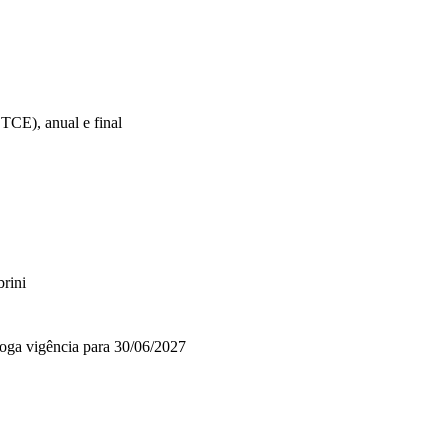
o TCE), anual e final
rini
rroga vigência para 30/06/2027