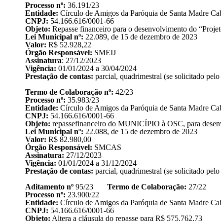
Processo nº:
36.191/23
Entidade:
Círculo de Amigos da Paróquia de Santa Madre Cab
CNPJ:
54.166.616/0001-66
Objeto:
Repasse financeiro para o desenvolvimento do “Projet
Lei Municipal nº:
22.089, de 15 de dezembro de 2023
Valor:
R$ 52.928,22
Órgão Responsável:
SMEIJ
Assinatura
: 27/12/2023
Vigência:
01/01/2024 a 30/04/2024
Prestação de contas:
parcial, quadrimestral (se solicitado pel
Termo de Colaboração nº:
42/23
Processo nº:
35.983/23
Entidade:
Círculo de Amigos da Paróquia de Santa Madre Cab
CNPJ:
54.166.616/0001-66
Objeto:
repassefinanceiro do MUNICÍPIO à OSC, para desenvolv
Lei Municipal nº:
22.088, de 15 de dezembro de 2023
Valor:
R$ 82.980,00
Órgão Responsável:
SMCAS
Assinatura:
27/12/2023
Vigência:
01/01/2024 a 31/12/2024
Prestação de contas:
parcial, quadrimestral (se solicitado pel
Aditamento nº
95/23
Termo de Colaboração:
27/22
Processo nº:
23.900/22
Entidade:
Círculo de Amigos da Paróquia de Santa Madre Cab
CNPJ:
54.166.616/0001-66
Objeto:
Altera a cláusula do repasse para R$ 575.762,73