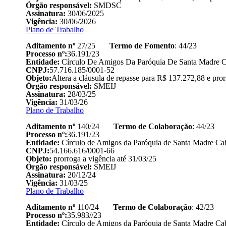
Órgão responsável:
SMDSC
Assinatura:
30/06/2025
Vigência:
30/06/2026
Plano de Trabalho
Aditamento nº
27/25
Termo de Fomento
: 44/23
Processo nº:
36.191/23
Entidade:
Círculo De Amigos Da Paróquia De Santa Madre C
CNPJ:
57.716.185/0001-52
Objeto:
Altera a cláusula de repasse para R$ 137.272,88 e pror
Órgão responsável:
SMEIJ
Assinatura:
28/03/25
Vigência:
31/03/26
Plano de Trabalho
Aditamento nº
140/24
Termo de Colaboração
: 44/23
Processo nº:
36.191/23
Entidade:
Círculo de Amigos da Paróquia de Santa Madre Cab
CNPJ:
54.166.616/0001-66
Objeto:
prorroga a vigência até 31/03/25
Órgão responsável:
SMEIJ
Assinatura:
20/12/24
Vigência:
31/03/25
Plano de Trabalho
Aditamento nº
110/24
Termo de Colaboração
: 42/23
Processo nº:
35.983//23
Entidade:
Círculo de Amigos da Paróquia de Santa Madre Cab