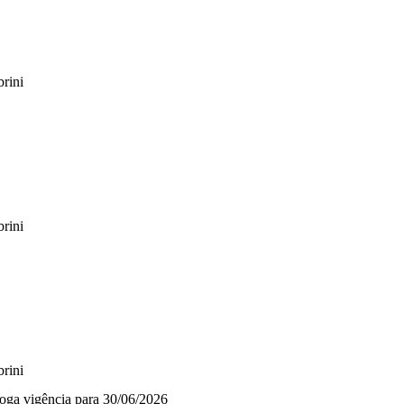
rini
rini
rini
rroga vigência para 30/06/2026