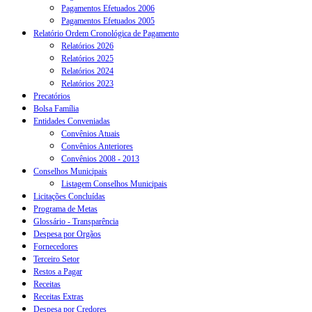
Pagamentos Efetuados 2006
Pagamentos Efetuados 2005
Relatório Ordem Cronológica de Pagamento
Relatórios 2026
Relatórios 2025
Relatórios 2024
Relatórios 2023
Precatórios
Bolsa Família
Entidades Conveniadas
Convênios Atuais
Convênios Anteriores
Convênios 2008 - 2013
Conselhos Municipais
Listagem Conselhos Municipais
Licitações Concluídas
Programa de Metas
Glossário - Transparência
Despesa por Orgãos
Fornecedores
Terceiro Setor
Restos a Pagar
Receitas
Receitas Extras
Despesa por Credores