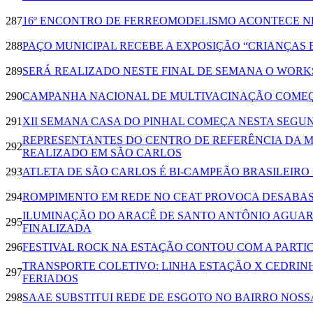
287
16º ENCONTRO DE FERREOMODELISMO ACONTECE N
288
PAÇO MUNICIPAL RECEBE A EXPOSIÇÃO “CRIANÇAS 
289
SERÁ REALIZADO NESTE FINAL DE SEMANA O WOR
290
CAMPANHA NACIONAL DE MULTIVACINAÇÃO COMEÇ
291
XII SEMANA CASA DO PINHAL COMEÇA NESTA SEGU
REPRESENTANTES DO CENTRO DE REFERÊNCIA DA 
292
REALIZADO EM SÃO CARLOS
293
ATLETA DE SÃO CARLOS É BI-CAMPEÃO BRASILEIR
294
ROMPIMENTO EM REDE NO CEAT PROVOCA DESABAS
ILUMINAÇÃO DO ARACÊ DE SANTO ANTÔNIO AGUAR
295
FINALIZADA
296
FESTIVAL ROCK NA ESTAÇÃO CONTOU COM A PARTIC
TRANSPORTE COLETIVO: LINHA ESTAÇÃO X CEDRINH
297
FERIADOS
298
SAAE SUBSTITUI REDE DE ESGOTO NO BAIRRO NOS