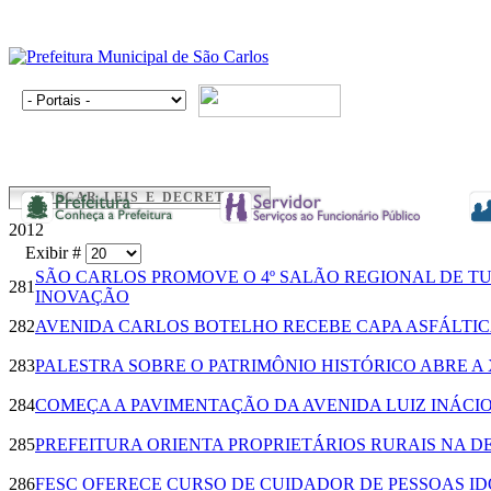
BUSCAR LEIS E DECRETOS
2012
Exibir #
SÃO CARLOS PROMOVE O 4º SALÃO REGIONAL DE TU
281
INOVAÇÃO
282
AVENIDA CARLOS BOTELHO RECEBE CAPA ASFÁLTI
283
PALESTRA SOBRE O PATRIMÔNIO HISTÓRICO ABRE A 
284
COMEÇA A PAVIMENTAÇÃO DA AVENIDA LUIZ INÁCIO
285
PREFEITURA ORIENTA PROPRIETÁRIOS RURAIS NA 
286
FESC OFERECE CURSO DE CUIDADOR DE PESSOAS I