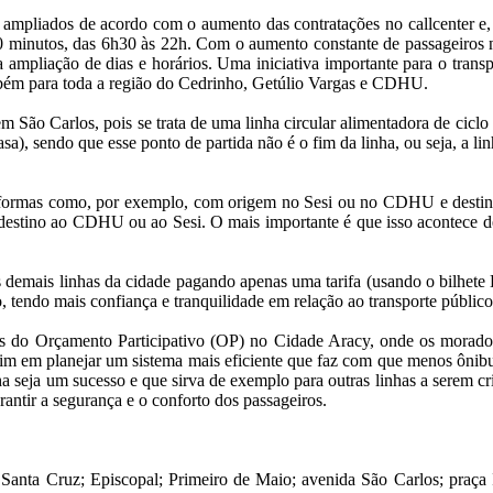
 ampliados de acordo com o aumento das contratações no callcenter e, 
0 minutos, das 6h30 às 22h. Com o aumento constante de passageiros 
 ampliação de dias e horários. Uma iniciativa importante para o trans
mbém para toda a região do Cedrinho, Getúlio Vargas e CDHU.
 São Carlos, pois se trata de uma linha circular alimentadora de cicl
asa), sendo que esse ponto de partida não é o fim da linha, ou seja, a l
as formas como, por exemplo, com origem no Sesi ou no CDHU e destin
estino ao CDHU ou ao Sesi. O mais importante é que isso acontece de 
 as demais linhas da cidade pagando apenas uma tarifa (usando o bilhet
, tendo mais confiança e tranquilidade em relação ao transporte público
as do Orçamento Participativo (OP) no Cidade Aracy, onde os morado
 sim em planejar um sistema mais eficiente que faz com que menos ônibu
nha seja um sucesso e que sirva de exemplo para outras linhas a serem c
rantir a segurança e o conforto dos passageiros.
Santa Cruz; Episcopal; Primeiro de Maio; avenida São Carlos; praça I