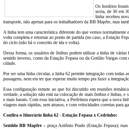
Os horários foram
sexta, de 30 em 3
linha recebeu nova
transporte, não apenas para os trabalhadores da BB Mapfre, mas ta
A linha tem uma característica diferente do que vemos normalmente em
volta completa e retornar ao ponto de partida (no caso, a Estação Fep
do ciclo (não há o conceito de ida e volta).
Dessa forma, os usuários de ônibus podem utilizar a linha de vári
sentido inverso, como da Estação Fepasa ou da Getúlio Vargas com d
cidade.
Por ser uma linha circular, a linha 62 permite integração com todas
passagens, nem em ter que esperar muito tempo pra fazer a integração
Essa configuração remete ao que foi discutido em reuniões temátic
verdade, a solução não está na colocação de mais ônibus e linhas, e
e mais barato. Com essa iniciativa, a Prefeitura espera que a nova li
viagens mais rápidas, sem atrasos, e com velocidades corretas para ga
Confira o Itinerário linha 62 - Estação Fepasa x Cedrinho:
Sentido BB Mapfre –
praça Antônio Prado (Estação Fepasa); ruas 