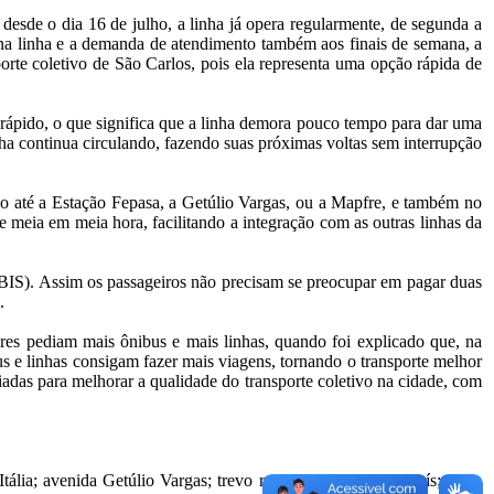
desde o dia 16 de julho, a linha já opera regularmente, de segunda a
na linha e a demanda de atendimento também aos finais de semana, a
porte coletivo de São Carlos, pois ela representa uma opção rápida de
o rápido, o que significa que a linha demora pouco tempo para dar uma
inha continua circulando, fazendo suas próximas voltas sem interrupção
o até a Estação Fepasa, a Getúlio Vargas, ou a Mapfre, e também no
meia em meia hora, facilitando a integração com as outras linhas da
e BIS). Assim os passageiros não precisam se preocupar em pagar duas
.
res pediam mais ônibus e mais linhas, quando foi explicado que, na
s e linhas consigam fazer mais viagens, tornando o transporte melhor
riadas para melhorar a qualidade do transporte coletivo na cidade, com
tália; avenida Getúlio Vargas; trevo rodovia Washington Luís; trevo