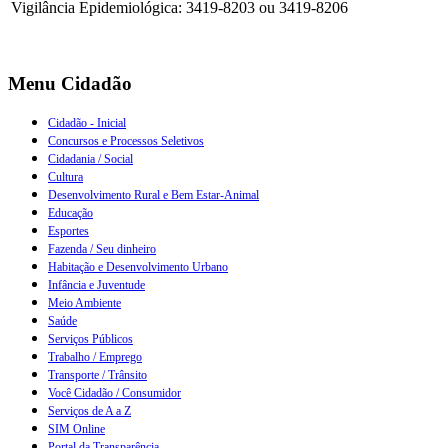
Vigilância Epidemiológica: 3419-8203 ou 3419-8206
Menu Cidadão
Cidadão - Inicial
Concursos e Processos Seletivos
Cidadania / Social
Cultura
Desenvolvimento Rural e Bem Estar-Animal
Educação
Esportes
Fazenda / Seu dinheiro
Habitação e Desenvolvimento Urbano
Infância e Juventude
Meio Ambiente
Saúde
Serviços Públicos
Trabalho / Emprego
Transporte / Trânsito
Você Cidadão / Consumidor
Serviços de A a Z
SIM Online
Portal da Transparência