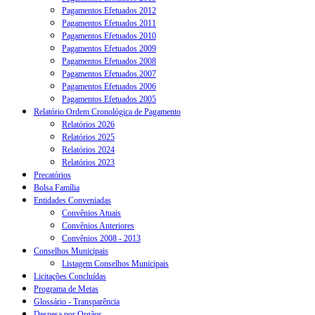
Pagamentos Efetuados 2012
Pagamentos Efetuados 2011
Pagamentos Efetuados 2010
Pagamentos Efetuados 2009
Pagamentos Efetuados 2008
Pagamentos Efetuados 2007
Pagamentos Efetuados 2006
Pagamentos Efetuados 2005
Relatório Ordem Cronológica de Pagamento
Relatórios 2026
Relatórios 2025
Relatórios 2024
Relatórios 2023
Precatórios
Bolsa Família
Entidades Conveniadas
Convênios Atuais
Convênios Anteriores
Convênios 2008 - 2013
Conselhos Municipais
Listagem Conselhos Municipais
Licitações Concluídas
Programa de Metas
Glossário - Transparência
Despesa por Orgãos