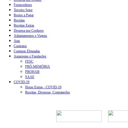
Fornecedores
Terceiro Setor
Restos a Pagar
Receitas
Receitas Extras
Despesa por Credores
Adiantamentos e Viajens
Atas
Contratos
Compras Efetuadas
Autarquias e Fundações
FESC
PRÓ-MEMÓRIA
PROHAB
SAAE
COVID-19
Horas Extras - COVID-19
Receitas, Despesas, Contratações
Rua Episcopal, 1.5