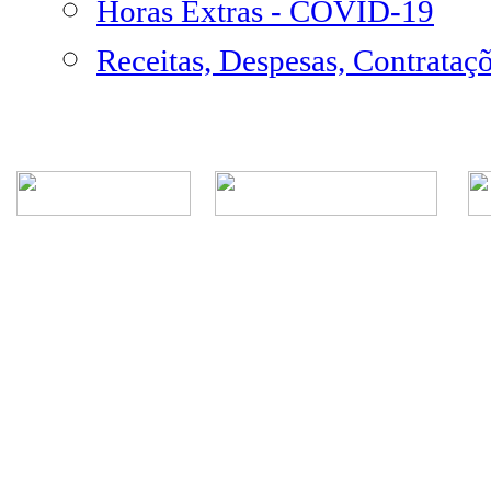
Horas Extras - COVID-19
Receitas, Despesas, Contrataç
Rua Episcopal, 1.575 - Centro - CEP: 13.560-905 -
Telefone: (16) 3362-1000 | E-mail: gabi
CNPJ - Município de São Carlos: 4