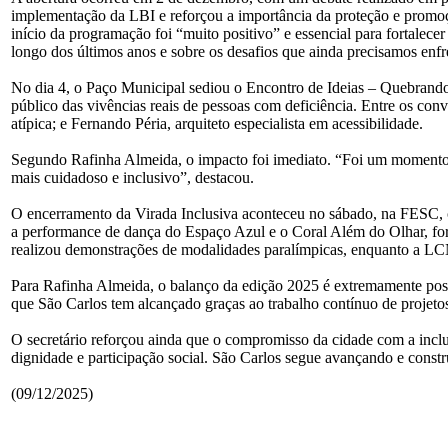
implementação da LBI e reforçou a importância da proteção e promoçã
início da programação foi “muito positivo” e essencial para fortale
longo dos últimos anos e sobre os desafios que ainda precisamos enfr
No dia 4, o Paço Municipal sediou o Encontro de Ideias – Quebrando B
público das vivências reais de pessoas com deficiência. Entre os c
atípica; e Fernando Péria, arquiteto especialista em acessibilidade.
Segundo Rafinha Almeida, o impacto foi imediato. “Foi um momento d
mais cuidadoso e inclusivo”, destacou.
O encerramento da Virada Inclusiva aconteceu no sábado, na FESC, 
a performance de dança do Espaço Azul e o Coral Além do Olhar, form
realizou demonstrações de modalidades paralímpicas, enquanto a LCN
Para Rafinha Almeida, o balanço da edição 2025 é extremamente posi
que São Carlos tem alcançado graças ao trabalho contínuo de projeto
O secretário reforçou ainda que o compromisso da cidade com a inclu
dignidade e participação social. São Carlos segue avançando e const
(09/12/2025)