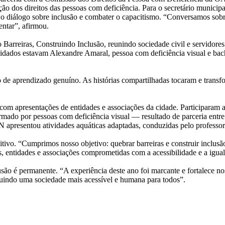
o dos direitos das pessoas com deficiência. Para o secretário municip
cer o diálogo sobre inclusão e combater o capacitismo. “Conversamos so
entar”, afirmou.
arreiras, Construindo Inclusão, reunindo sociedade civil e servidores
onvidados estavam Alexandre Amaral, pessoa com deficiência visual e b
e aprendizado genuíno. As histórias compartilhadas tocaram e transfo
com apresentações de entidades e associações da cidade. Participaram
ado por pessoas com deficiência visual — resultado de parceria entre
 apresentou atividades aquáticas adaptadas, conduzidas pelo professo
tivo. “Cumprimos nosso objetivo: quebrar barreiras e construir inclus
s, entidades e associações comprometidas com a acessibilidade e a igua
são é permanente. “A experiência deste ano foi marcante e fortalece no
ruindo uma sociedade mais acessível e humana para todos”.