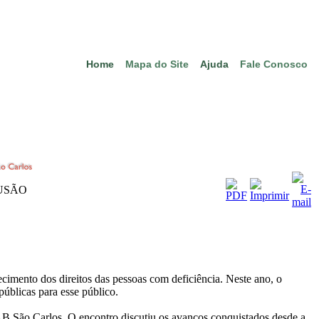
Home
Mapa do Site
Ajuda
Fale Conosco
LUSÃO
imento dos direitos das pessoas com deficiência. Neste ano, o
públicas para esse público.
B São Carlos. O encontro discutiu os avanços conquistados desde a