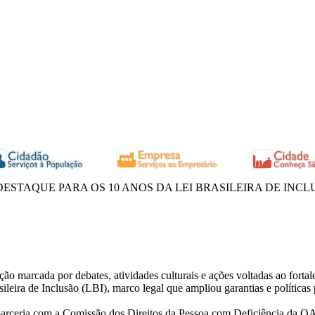
ESTAQUE PARA OS 10 ANOS DA LEI BRASILEIRA DE INC
arcada por debates, atividades culturais e ações voltadas ao fortalec
ileira de Inclusão (LBI), marco legal que ampliou garantias e políticas 
arceria com a Comissão dos Direitos da Pessoa com Deficiência da OA