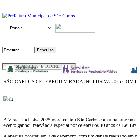
BUSCAR LEIS E DECRETOS
SÃO CARLOS CELEBROU VIRADA INCLUSIVA 2025 COM D
A Virada Inclusiva 2025 movimentou São Carlos com uma programação m
evento ganhou relevância especial por celebrar os 10 anos da Lei Bras
A abertura ocorreu em 2 de dezembro, com um debate realizado em p