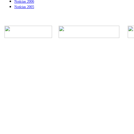
Notícias 2006
Notícias 2005
Rua Episcopal, 1.575 - Centro - CEP: 13.560-905 -
Telefone: (16) 3362-1000 | E-mail: gabi
CNPJ - Município de São Carlos: 4