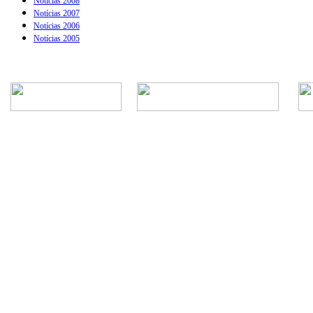
Notícias 2008
Notícias 2007
Notícias 2006
Notícias 2005
Rua Episcopal, 1.575 - Centro - CEP: 13.560-905 -
Telefone: (16) 3362-1000 | E-mail: gabi
CNPJ - Município de São Carlos: 4