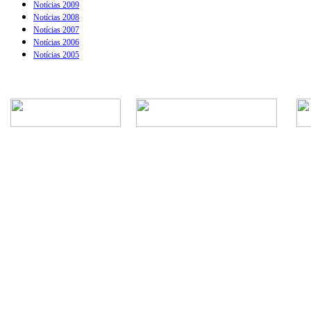
Notícias 2009
Notícias 2008
Notícias 2007
Notícias 2006
Notícias 2005
Rua Episcopal, 1.575 - Centro - CEP: 13.560-905 -
Telefone: (16) 3362-1000 | E-mail: gabi
CNPJ - Município de São Carlos: 4