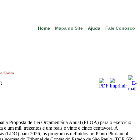
Home
Mapa do Site
Ajuda
Fale Conosco
O
pal a Proposta de Lei Orçamentária Anual (PLOA) para o exercício
a e um mil, trezentos e um reais e vinte e cinco centavos). A
árias (LDO) para 2026, os programas definidos no Plano Plurianual
 as normas do Tribunal de Contas do Estado de São Paulo (TCE-SP)