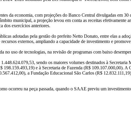
ecentes da economia, com projeções do Banco Central divulgadas em 30
mbito municipal, a projeção levou em conta as receitas efetivamente ar
 dos exercícios anteriores.
icas adotadas pela gestão do prefeito Netto Donato, entre elas a adoçã
de recursos externos, ampliando a capacidade de investimento e promoven
a no uso de tecnologias, na revisão de programas com baixo desempenh
$ 1.448.624.079,53, sendo os maiores volumes destinados à Secretaria 
R$ 198.159.493,19) e à Secretaria de Fazenda (R$ 109.107.000,00). A
70.567.412,00), a Fundação Educacional São Carlos (R$ 12.832.111,
mo ocorreu na peça passada, quando o SAAE previu um investimento d