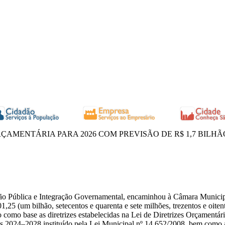
ÇAMENTÁRIA PARA 2026 COM PREVISÃO DE R$ 1,7 BILHÃ
estão Pública e Integração Governamental, encaminhou à Câmara Munici
25 (um bilhão, setecentos e quarenta e sete milhões, trezentos e oitent
do como base as diretrizes estabelecidas na Lei de Diretrizes Orçament
as 2024–2028 instituído pela Lei Municipal nº 14.652/2008, bem como