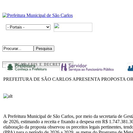
BUSCAR LEIS E DECRETOS
PREFEITURA DE SÃO CARLOS APRESENTA PROPOSTA OR
A Prefeitura Municipal de São Carlos, por meio da secretaria de G
de 2026, estimando a receita e fixando a despesa em R$ 1.747.381.301,
elaboração da proposta observou os preceitos legais pertinentes, ten
(PPA) para o período de 2026 a 2029, as metas do Programa de Met