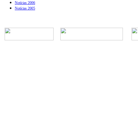
Notícias 2006
Notícias 2005
Rua Episcopal, 1.575 - Centro - CEP: 13.560-905 -
Telefone: (16) 3362-1000 | E-mail: gabi
CNPJ - Município de São Carlos: 4