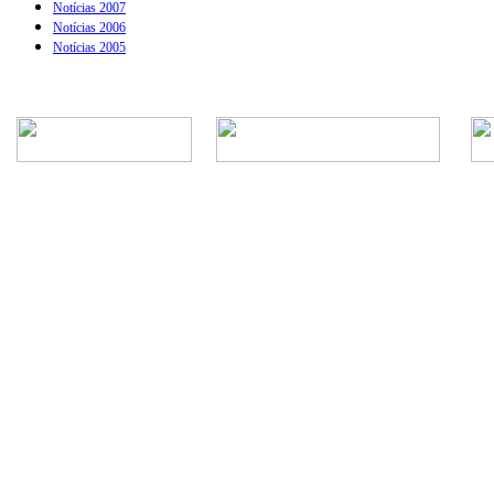
Notícias 2007
Notícias 2006
Notícias 2005
Rua Episcopal, 1.575 - Centro - CEP: 13.560-905 -
Telefone: (16) 3362-1000 | E-mail: gabi
CNPJ - Município de São Carlos: 4