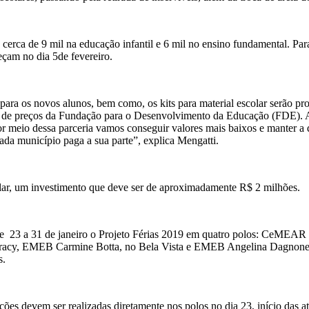
cerca de 9 mil na educação infantil e 6 mil no ensino fundamental. Par
eçam no dia 5de fevereiro.
ra os novos alunos, bem como, os kits para material escolar serão prov
stro de preços da Fundação para o Desenvolvimento da Educação (FDE). 
r meio dessa parceria vamos conseguir valores mais baixos e manter a
cada município paga a sua parte”, explica Mengatti.
colar, um investimento que deve ser de aproximadamente R$ 2 milhões.
e 23 a 31 de janeiro o Projeto Férias 2019 em quatro polos: CeMEAR (
y, EMEB Carmine Botta, no Bela Vista e EMEB Angelina Dagnone de M
s.
rições devem ser realizadas diretamente nos polos no dia 23, início da