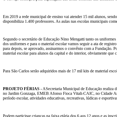
Em 2019 a rede municipal de ensino vai atender 15 mil alunos, sendo 
disponibiliza 1.400 professores. As aulas nas escolas municipais com
Segundo o secretário de Educação Nino Mengatti tanto os uniformes pa
dos uniformes e para o material escolar vamos seguir a ata de regi
para depois, se aprovado, assinarmos o convênio com a Fundação. Po
material escolar para alunos da capital e do interior, obviamente que 
Para São Carlos serão adquiridos mais de 17 mil kits de material es
PROJETO FÉRIAS -
ASecretaria Municipal de Educação realiza d
no Jardim Gonzaga, EMEB Afonso Fioca Vitali-CAIC, no Cidade Arac
período escolar, atividades educativas, recreativas, lúdicas e esportiva
Podem participar crianças na faixa etária dos 6 aos 12 anos e as insc