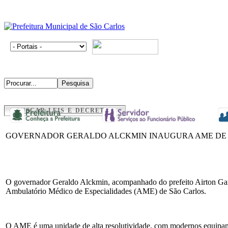
BUSCAR LEIS E DECRETOS
GOVERNADOR GERALDO ALCKMIN INAUGURA AME DE
O governador Geraldo Alckmin, acompanhado do prefeito Airton Garci
Ambulatório Médico de Especialidades (AME) de São Carlos.
O AME é uma unidade de alta resolutividade, com modernos equipamen