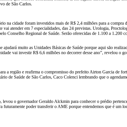
ovo de São Carlos.
o na cidade foram investidos mais de R$ 2,4 milhões para a compra d
e vai atender em 7 especialidades, das 24 previstas. Urologia, Proctolo
s pelo Conselho Regional de Saúde. Serão oferecidas de 1.100 a 1.200 c
ajudará muito as Unidades Básicas de Saúde porque aqui são realizado
nidade vai investir R$ 6,6 milhões no decorrer desse ano”, revelou o 
a região e reafirma o compromisso do prefeito Airton Garcia de fortal
ário de Saúde de São Carlos, Caco Colenci lembrando que o agendament
ão, levou o governador Geraldo Alckmin para conhecer o prédio pertenc
ara futuramente poder transferir o AME porque entendemos que é um lo