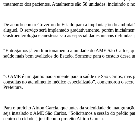
tratamento dos pacientes. Atualmente são 58 unidades, incluindo o n
De acordo com o Governo do Estado para a implantação do ambulatóri
aluguel. O serviço será implantado gradativamente, porém inicialment
Gastroenterologia e anestesia são as especialidades iniciais definida
“Entregamos já em funcionamento a unidade do AME São Carlos, que 
saúde mais bem avaliados do Estado. Somente para o custeio dessa u
“O AME é um ganho não somente para a saúde de São Carlos, mas para 
consultas no atendimento médico especializado”, comemorou o secret
Prefeitura.
Para o prefeito Airton Garcia, que antes da solenidade de inauguraç
seja instalado o AME São Carlos. “Solicitamos a sessão do prédio p
centro da cidade”, justificou o prefeito Airton Garcia.