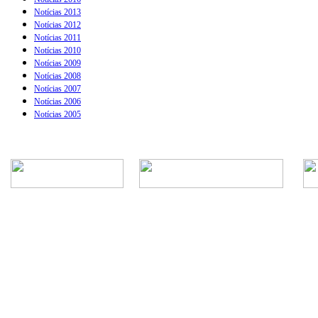
Notícias 2013
Notícias 2012
Notícias 2011
Notícias 2010
Notícias 2009
Notícias 2008
Notícias 2007
Notícias 2006
Notícias 2005
Rua Episcopal, 1.575 - Centro - CEP: 13.560-905 -
Telefone: (16) 3362-1000 | E-mail: gabi
CNPJ - Município de São Carlos: 4