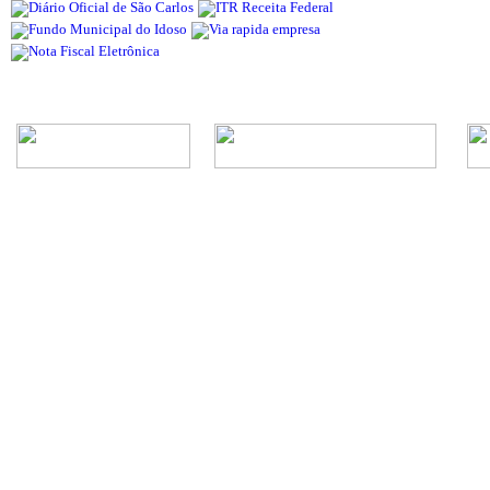
Rua Episcopal, 1.575 - Centro - CEP: 13.560-905 -
Telefone: (16) 3362-1000 | E-mail: gabi
CNPJ - Município de São Carlos: 4