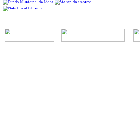
Rua Episcopal, 1.575 - Centro - CEP: 13.560-905 -
Telefone: (16) 3362-1000 | E-mail: gabi
CNPJ - Município de São Carlos: 4