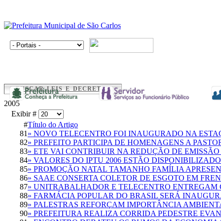
BUSCAR LEIS E DECRETOS
2005
Exibir #
#
Título do Artigo
81
» NOVO TELECENTRO FOI INAUGURADO NA EST
82
» PREFEITO PARTICIPA DE HOMENAGENS A PASTO
83
» ETE VAI CONTRIBUIR NA REDUÇÃO DE EMISSÃO
84
» VALORES DO IPTU 2006 ESTÃO DISPONIBILIZA
85
» PROMOÇÃO NATAL TAMANHO FAMÍLIA APRESE
86
» SAAE CONSERTA COLETOR DE ESGOTO EM FREN
87
» UNITRABALHADOR E TELECENTRO ENTREGAM 
88
» FARMÁCIA POPULAR DO BRASIL SERÁ INAUGU
89
» PALESTRAS REFORÇAM IMPORTÂNCIA AMBIENT
90
» PREFEITURA REALIZA CORRIDA PEDESTRE EVA