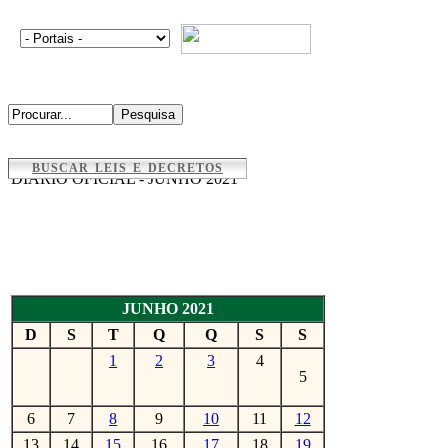
BUSCAR LEIS E DECRETOS
DIÁRIO OFICIAL - JUNHO 2021
JUNHO 2021
D
S
T
Q
Q
S
S
1
2
3
4
5
6
7
8
9
10
11
12
13
14
15
16
17
18
19