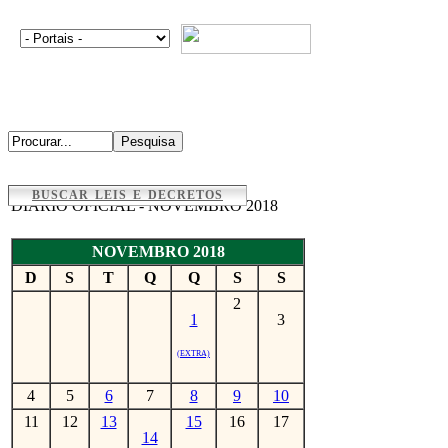
BUSCAR LEIS E DECRETOS
DIÁRIO OFICIAL - NOVEMBRO 2018
NOVEMBRO 2018
D
S
T
Q
Q
S
S
2
1
3
(EXTRA)
4
5
6
7
8
9
10
11
12
13
15
16
17
14