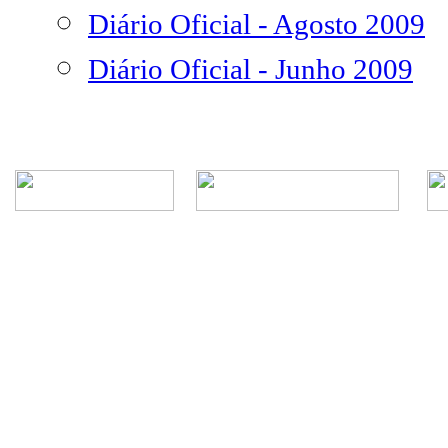
Diário Oficial - Agosto 2009
Diário Oficial - Junho 2009
Rua Episcopal, 1.575 - Centro - CEP: 13.560-905 -
Telefone: (16) 3362-1000 | E-mail: gabi
CNPJ - Município de São Carlos: 4