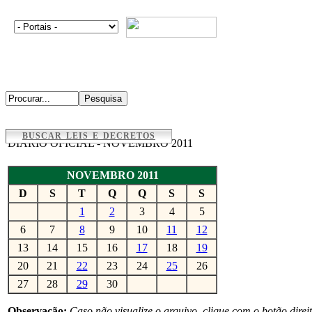
BUSCAR LEIS E DECRETOS
DIÁRIO OFICIAL - NOVEMBRO 2011
NOVEMBRO 2011
D
S
T
Q
Q
S
S
1
2
3
4
5
6
7
8
9
10
11
12
13
14
15
16
17
18
19
20
21
22
23
24
25
26
27
28
29
30
Observação:
Caso não visualize o arquivo, clique com o botão direi