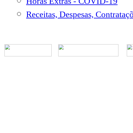
Horas Extras - COVID-19
Receitas, Despesas, Contrataç
Rua Episcopal, 1.575 - Centro - CEP: 13.560-905 -
Telefone: (16) 3362-1000 | E-mail: gabi
CNPJ - Município de São Carlos: 4