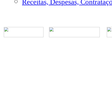
Receitas, Despesas, Contrataç
Rua Episcopal, 1.575 - Centro - CEP: 13.560-905 -
Telefone: (16) 3362-1000 | E-mail: gabi
CNPJ - Município de São Carlos: 4