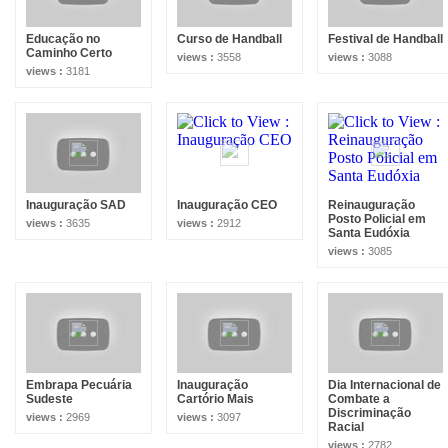
Educação no
Curso de Handball
Festival de Handball
Caminho Certo
views :
3558
views :
3088
views :
3181
Inauguração SAD
Inauguração CEO
Reinauguração
Posto Policial em
views :
3635
views :
2912
Santa Eudóxia
views :
3085
Embrapa Pecuária
Inauguração
Dia Internacional de
Sudeste
Cartório Mais
Combate a
Discriminação
views :
2969
views :
3097
Racial
views :
2782