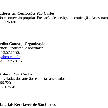
ores em Confecções São Carlos
ão e confecção própria). Prestação de serviço em confecção. Artesanato
13.569-180.
rdim Gonzaga Organização
cial, industrial e hospitalar.
, 13.572-150.
@yahoo.com.br
.
54 / 3375-7615.
stas de São Carlos
tividades dos artesãos e artistas associados.
566-720.
3361-4920.
eriais Recicláveis de São Carlos