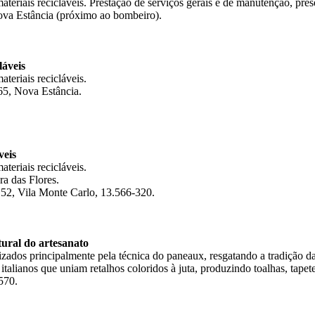
ateriais recicláveis. Prestação de serviços gerais e de manutenção, pres
ova Estância (próximo ao bombeiro).
áveis
teriais recicláveis.
65, Nova Estância.
veis
teriais recicláveis.
a das Flores.
 52, Vila Monte Carlo, 13.566-320.
al do artesanato
rizados principalmente pela técnica do paneaux, resgatando a tradição 
 italianos que uniam retalhos coloridos à juta, produzindo toalhas, tapet
570.