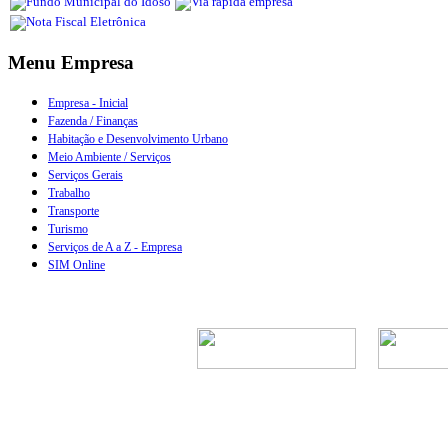
Menu Empresa
Empresa - Inicial
Fazenda / Finanças
Habitação e Desenvolvimento Urbano
Meio Ambiente / Serviços
Serviços Gerais
Trabalho
Transporte
Turismo
Serviços de A a Z - Empresa
SIM Online
Rua Episcopal, 1.5
Telefone: 
CNPJ