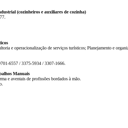
dustrial (cozinheiros e auxiliares de cozinha)
77.
icos
sultoria e operacionalização de serviços turísticos; Planejamento e orga
9701-6557 / 3375-5934 / 3307-1666.
balhos Manuais
rma e aventais de profissões bordados à mão.
o.