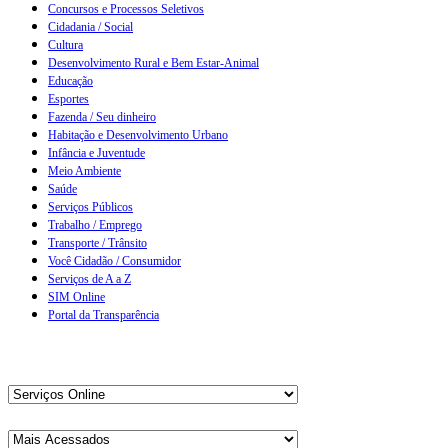
Concursos e Processos Seletivos
Cidadania / Social
Cultura
Desenvolvimento Rural e Bem Estar-Animal
Educação
Esportes
Fazenda / Seu dinheiro
Habitação e Desenvolvimento Urbano
Infância e Juventude
Meio Ambiente
Saúde
Serviços Públicos
Trabalho / Emprego
Transporte / Trânsito
Você Cidadão / Consumidor
Serviços de A a Z
SIM Online
Portal da Transparência