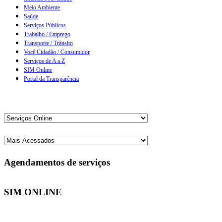
Meio Ambiente
Saúde
Serviços Públicos
Trabalho / Emprego
Transporte / Trânsito
Você Cidadão / Consumidor
Serviços de A a Z
SIM Online
Portal da Transparência
Agendamentos de serviços
SIM ONLINE