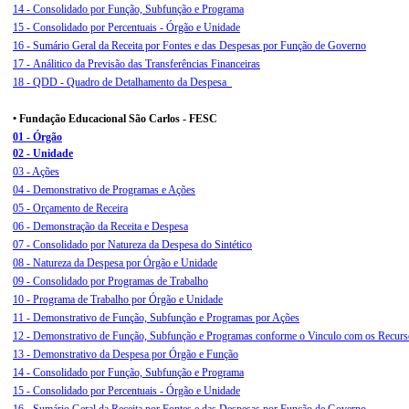
14 - Consolidado por Função, Subfunção e Programa
15 - Consolidado por Percentuais - Órgão e Unidade
16 - Sumário Geral da Receita por Fontes e das Despesas por Função de Governo
17 - Análitico da Previsão das Transferências Financeiras
18 - QDD - Quadro de Detalhamento da Despesa
• Fundação Educacional São Carlos - FESC
01 - Órgão
02 - Unidade
03 - Ações
04 - Demonstrativo de Programas e Ações
05 - Orçamento de Receira
06 - Demonstração da Receita e Despesa
07 - Consolidado por Natureza da Despesa do Sintético
08 - Natureza da Despesa por Órgão e Unidade
09 - Consolidado por Programas de Trabalho
10 - Programa de Trabalho por Órgão e Unidade
11 - Demonstrativo de Função, Subfunção e Programas por Ações
12 -
Demonstrativo de Função, Subfunção e Programas conforme o Vinculo com os Recurs
13 - Demonstrativo da Despesa por Órgão e Função
14 - Consolidado por Função, Subfunção e Programa
15 - Consolidado por Percentuais - Órgão e Unidade