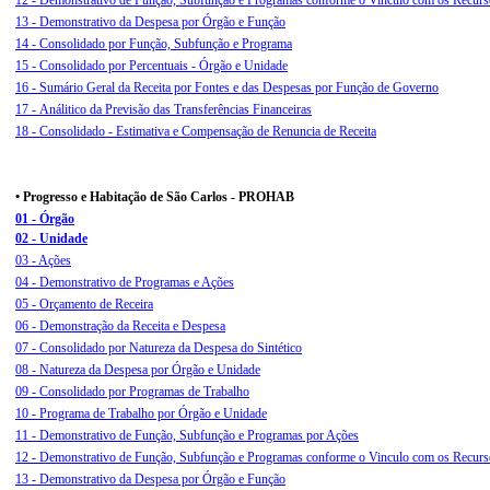
12 -
Demonstrativo de Função, Subfunção e Programas conforme o Vinculo com os Recurs
13 - Demonstrativo da Despesa por Órgão e Função
14 - Consolidado por Função, Subfunção e Programa
15 - Consolidado por Percentuais - Órgão e Unidade
16 - Sumário Geral da Receita por Fontes e das Despesas por Função de Governo
17 - Análitico da Previsão das Transferências Financeiras
18 - Consolidado - Estimativa e Compensação de Renuncia de Receita
• Progresso e Habitação de São Carlos - PROHAB
01 - Órgão
02 - Unidade
03 - Ações
04 - Demonstrativo de Programas e Ações
05 - Orçamento de Receira
06 - Demonstração da Receita e Despesa
07 - Consolidado por Natureza da Despesa do Sintético
08 - Natureza da Despesa por Órgão e Unidade
09 - Consolidado por Programas de Trabalho
10 - Programa de Trabalho por Órgão e Unidade
11 - Demonstrativo de Função, Subfunção e Programas por Ações
12 -
Demonstrativo de Função, Subfunção e Programas conforme o Vinculo com os Recurs
13 - Demonstrativo da Despesa por Órgão e Função