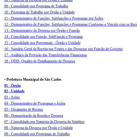
08 - Natureza da Despesa por Órgão e Unidade
09 - Consolidado por Programa de Trabalho
10 - Programa de Trabalho por Órgão e Unidade
11 - Demonstrativo de Funções, Subfunções e Programas por Ações
12 - Demonstrativo de Funções, Subfunções e Programas Conforme o Vinculo com os Rec
13 - Demonstrativo da Despesa por Órgão e Função
14 - Consolidado por Função, SubFunção e Programa
15 - Consolidado por Percentuais - Órgão e Unidade
16 - Sumário Geral da Receita por Fontes e das Despesas por Função de Governo
17 - Análitico da Previsão das Transferências Financeiras
18 - QDD- Quadro de Detalhamento de Despesa
• Prefeitura Municipal de São Carlos
01 - Órgão
02 - Unidade
03 - Ações
04 - Demonstrativo de Programas e Ações
05 - Orçamento de Receira
06 - Demonstração da Receita e Despesa
07 - Consolidado por Natureza da Despesa do Sintético
08 - Natureza da Despesa por Órgão e Unidade
09 - Consolidado por Programas de Trabalho