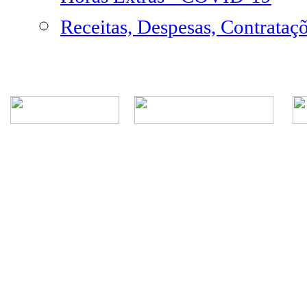
Receitas, Despesas, Contrataç
Rua Episcopal, 1.575 - Centro - CEP: 13.560-905 -
Telefone: (16) 3362-1000 | E-mail: gabi
CNPJ - Município de São Carlos: 4