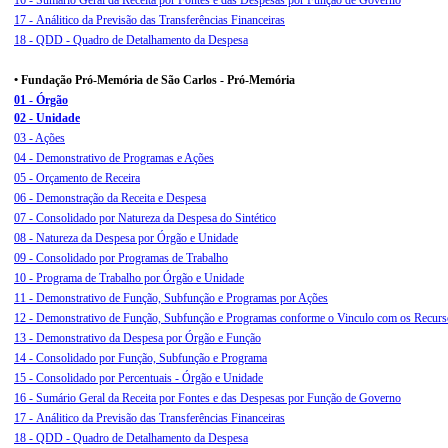
16 - Sumário Geral da Receita por Fontes e das Despesas por Função de Governo
17 - Análitico da Previsão das Transferências Financeiras
18 - QDD - Quadro de Detalhamento da Despesa
• Fundação Pró-Memória de São Carlos - Pró-Memória
01 - Órgão
02 - Unidade
03 - Ações
04 - Demonstrativo de Programas e Ações
05 - Orçamento de Receira
06 - Demonstração da Receita e Despesa
07 - Consolidado por Natureza da Despesa do Sintético
08 - Natureza da Despesa por Órgão e Unidade
09 - Consolidado por Programas de Trabalho
10 - Programa de Trabalho por Órgão e Unidade
11 - Demonstrativo de Função, Subfunção e Programas por Ações
12 -
Demonstrativo de Função, Subfunção e Programas conforme o Vinculo com os Recurs
13 - Demonstrativo da Despesa por Órgão e Função
14 - Consolidado por Função, Subfunção e Programa
15 - Consolidado por Percentuais - Órgão e Unidade
16 - Sumário Geral da Receita por Fontes e das Despesas por Função de Governo
17 - Análitico da Previsão das Transferências Financeiras
18 - QDD - Quadro de Detalhamento da Despesa