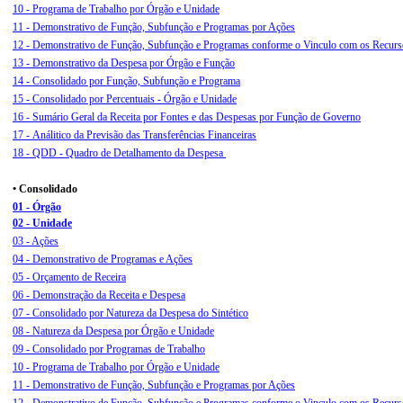
10 - Programa de Trabalho por Órgão e Unidade
11 - Demonstrativo de Função, Subfunção e Programas por Ações
12 -
Demonstrativo de Função, Subfunção e Programas conforme o Vinculo com os Recurs
13 - Demonstrativo da Despesa por Órgão e Função
14 - Consolidado por Função, Subfunção e Programa
15 - Consolidado por Percentuais - Órgão e Unidade
16 - Sumário Geral da Receita por Fontes e das Despesas por Função de Governo
17 - Análitico da Previsão das Transferências Financeiras
18 - QDD - Quadro de Detalhamento da Despesa
• Consolidado
01 - Órgão
02 - Unidade
03 - Ações
04 - Demonstrativo de Programas e Ações
05 - Orçamento de Receira
06 - Demonstração da Receita e Despesa
07 - Consolidado por Natureza da Despesa do Sintético
08 - Natureza da Despesa por Órgão e Unidade
09 - Consolidado por Programas de Trabalho
10 - Programa de Trabalho por Órgão e Unidade
11 - Demonstrativo de Função, Subfunção e Programas por Ações