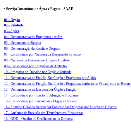
• Serviço Autonômo de Água e Esgoto - SAAE
01 - Órgão
02 - Unidade
03 - Ações
04 - Demonstrativo de Programas e Ações
05 - Orçamento de Receira
06 - Demonstração da Receita e Despesa
07 - Consolidado por Natureza da Despesa do Sintético
08 - Natureza da Despesa por Órgão e Unidade
09 - Consolidado por Programas de Trabalho
10 - Programa de Trabalho por Órgão e Unidade
11 - Demonstrativo de Função, Subfunção e Programas por Ações
12 -
Demonstrativo de Função, Subfunção e Programas conforme o Vinculo com os Recurs
13 - Demonstrativo da Despesa por Órgão e Função
14 - Consolidado por Função, Subfunção e Programa
15 - Consolidado por Percentuais - Órgão e Unidade
16 - Sumário Geral da Receita por Fontes e das Despesas por Função de Governo
17 - Análitico da Previsão das Transferências Financeiras
18 - QDD - Quadro de Detalhamento da Despesa