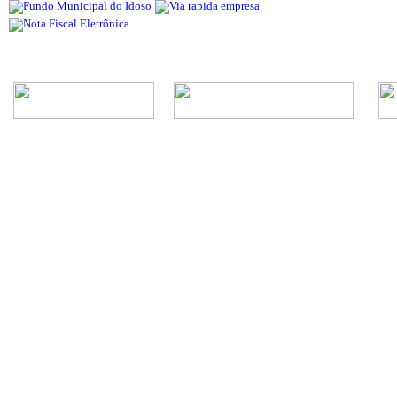
Rua Episcopal, 1.575 - Centro - CEP: 13.560-905 -
Telefone: (16) 3362-1000 | E-mail: gabi
CNPJ - Município de São Carlos: 4