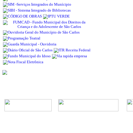
Rua Episcopal, 1.575 - Centro - CEP: 13.560-905 -
Telefone: (16) 3362-1000 | E-mail: gabi
CNPJ - Município de São Carlos: 4