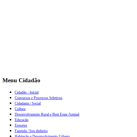
Menu Cidadão
Cidadão - Inicial
Concursos e Processos Seletivos
Cidadania / Social
Cultura
Desenvolvimento Rural e Bem Estar-Animal
Educação
Esportes
Fazenda / Seu dinheiro
Habitação e Desenvolvimento Urbano