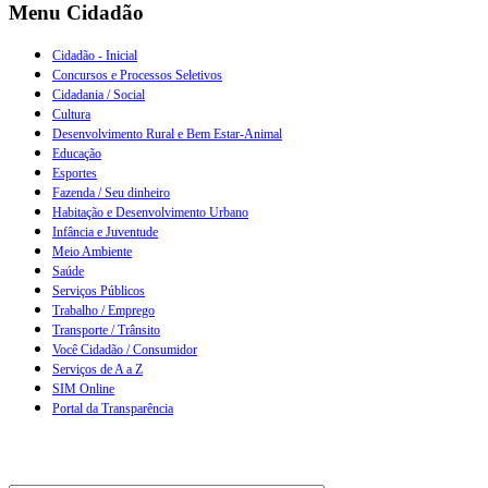
Menu Cidadão
Cidadão - Inicial
Concursos e Processos Seletivos
Cidadania / Social
Cultura
Desenvolvimento Rural e Bem Estar-Animal
Educação
Esportes
Fazenda / Seu dinheiro
Habitação e Desenvolvimento Urbano
Infância e Juventude
Meio Ambiente
Saúde
Serviços Públicos
Trabalho / Emprego
Transporte / Trânsito
Você Cidadão / Consumidor
Serviços de A a Z
SIM Online
Portal da Transparência